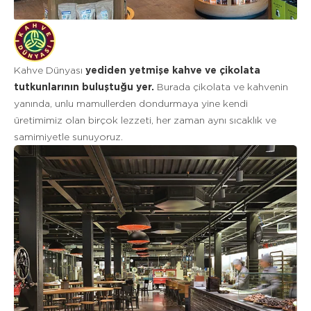
Kahve Dünyası
yediden yetmişe kahve ve çikolata
tutkunlarının buluştuğu yer.
Burada çikolata ve kahvenin
yanında, unlu mamullerden dondurmaya yine kendi
üretimimiz olan birçok lezzeti, her zaman aynı sıcaklık ve
samimiyetle sunuyoruz.