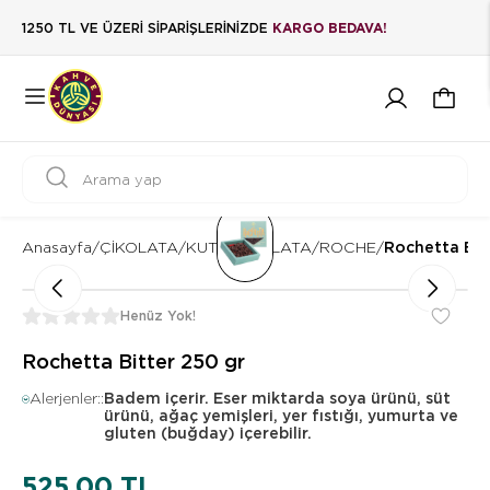
1250 TL VE ÜZERİ SİPARİŞLERİNİZDE
KARGO BEDAVA!
Anasayfa
/
ÇİKOLATA
/
KUTU ÇİKOLATA
/
ROCHE
/
Rochetta Bit
Henüz Yok!
Rochetta Bitter 250 gr
Alerjenler::
Badem içerir. Eser miktarda soya ürünü, süt
ürünü, ağaç yemişleri, yer fıstığı, yumurta ve
gluten (buğday) içerebilir.
525,00 TL