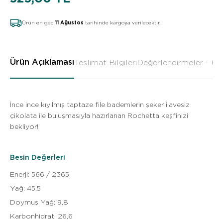
Ürün en geç
11 Ağustos
tarihinde kargoya verilecektir.
Ürün Açıklaması
Teslimat Bilgileri
Değerlendirmeler - 0
İnce ince kıyılmış taptaze file bademlerin şeker ilavesiz
çikolata ile buluşmasıyla hazırlanan Rochetta keşfinizi
bekliyor!
Besin Değerleri
Enerji
:
566 / 2365
Yağ
:
45,5
Doymuş Yağ
:
9,8
Karbonhidrat
:
26,6