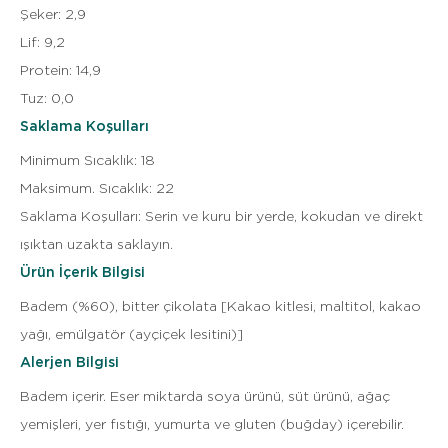
Şeker
:
2,9
Lif
:
9,2
Protein
:
14,9
Tuz
:
0,0
Saklama Koşulları
Minimum Sıcaklık
:
18
Maksimum. Sıcaklık
:
22
Saklama Koşulları
:
Serin ve kuru bir yerde, kokudan ve direkt
ışıktan uzakta saklayın.
Ürün İçerik Bilgisi
Badem (%60), bitter çikolata [Kakao kitlesi, maltitol, kakao
yağı, emülgatör (ayçiçek lesitini)]
Alerjen Bilgisi
Badem içerir. Eser miktarda soya ürünü, süt ürünü, ağaç
yemişleri, yer fıstığı, yumurta ve gluten (buğday) içerebilir.