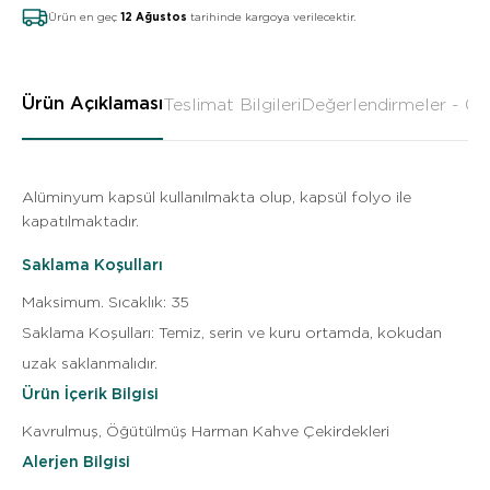
Ürün en geç
12 Ağustos
tarihinde kargoya verilecektir.
Ürün Açıklaması
Teslimat Bilgileri
Değerlendirmeler - 0
Alüminyum kapsül kullanılmakta olup, kapsül folyo ile
kapatılmaktadır.
Saklama Koşulları
Maksimum. Sıcaklık
:
35
Saklama Koşulları
:
Temiz, serin ve kuru ortamda, kokudan
uzak saklanmalıdır.
Ürün İçerik Bilgisi
Kavrulmuş, Öğütülmüş Harman Kahve Çekirdekleri
Alerjen Bilgisi