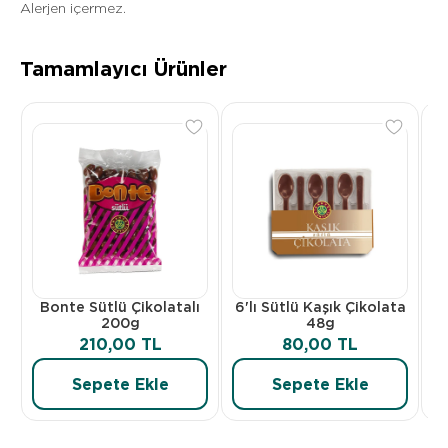
Alerjen içermez.
Tamamlayıcı Ürünler
Bonte Sütlü Çikolatalı
6'lı Sütlü Kaşık Çikolata
D
200g
48g
210,00 TL
80,00 TL
Sepete Ekle
Sepete Ekle