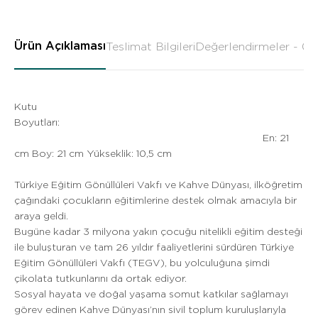
Ürün Açıklaması
Teslimat Bilgileri
Değerlendirmeler - 0
Kutu
Boyutları:
En: 21
cm Boy: 21 cm Yükseklik: 10,5 cm
Türkiye Eğitim Gönüllüleri Vakfı ve Kahve Dünyası, ilköğretim
çağındaki çocukların eğitimlerine destek olmak amacıyla bir
araya geldi.
Bugüne kadar 3 milyona yakın çocuğu nitelikli eğitim desteği
ile buluşturan ve tam 26 yıldır faaliyetlerini sürdüren Türkiye
Eğitim Gönüllüleri Vakfı (TEGV), bu yolculuğuna şimdi
çikolata tutkunlarını da ortak ediyor.
Sosyal hayata ve doğal yaşama somut katkılar sağlamayı
görev edinen Kahve Dünyası’nın sivil toplum kuruluşlarıyla