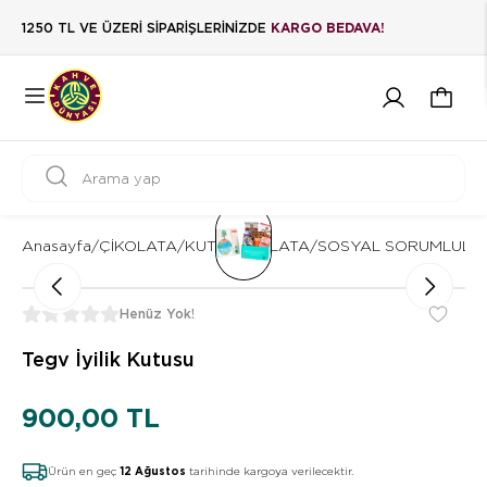
1250 TL VE ÜZERİ SİPARİŞLERİNİZDE
KARGO BEDAVA!
Anasayfa
/
ÇİKOLATA
/
KUTU ÇİKOLATA
/
SOSYAL SORUMLULUK
Henüz Yok!
Tegv İyilik Kutusu
900,00 TL
Ürün en geç
12 Ağustos
tarihinde kargoya verilecektir.