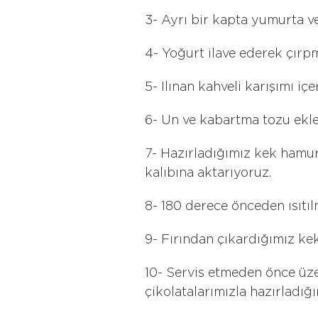
3- Ayrı bir kapta yumurta ve
4- Yoğurt ilave ederek çır
5- Ilınan kahveli karışımı içe
6- Un ve kabartma tozu ekled
7- Hazırladığımız kek hamu
kalıbına aktarıyoruz.
8- 180 derece önceden ısıtılm
9- Fırından çıkardığımız ke
10- Servis etmeden önce üzer
çikolatalarımızla hazırladığ