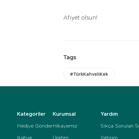
Afiyet olsun!
Tags
#TürkKahveliKek
Kategoriler
Kurumsal
Yardım
Hediye Gönder
Hikayemiz
Sıkça Sorulan S
Kahve
Üretim
İletişim