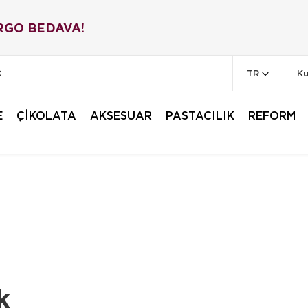
RGO BEDAVA!
TR
Ku
0
E
ÇİKOLATA
AKSESUAR
PASTACILIK
REFORM
k