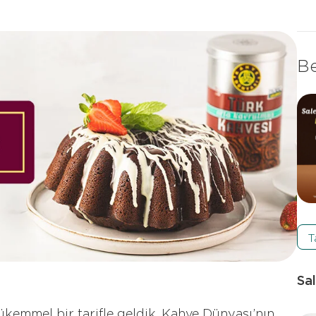
Be
T
Sal
ükemmel bir tarifle geldik. Kahve Dünyası’nın