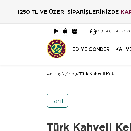
1250 TL VE ÜZERİ SİPARİŞLERİNİZDE
KA
0 (850) 393 707
HEDİYE GÖNDER
KAHV
Anasayfa
/
Blog
/
Türk Kahveli Kek
Tarif
Türk Kahveli Ke