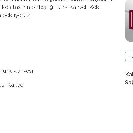
kolatasının birleştiği Türk Kahveli Kek’i
a bekliyoruz
T
 Türk Kahvesi
Ka
Sağ
ası Kakao