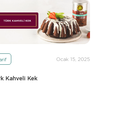
Ocak 15, 2025
arif
rk Kahveli Kek