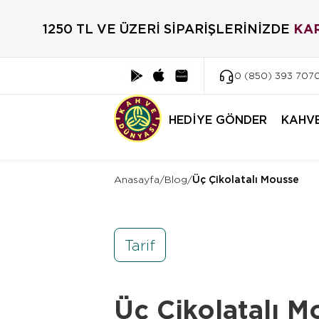
1250 TL VE ÜZERİ SİPARİŞLERİNİZDE
KA
0 (850) 393 707
HEDİYE GÖNDER
KAHV
Anasayfa
/
Blog
/
Üç Çikolatalı Mousse
Tarif
Üç Çikolatalı M