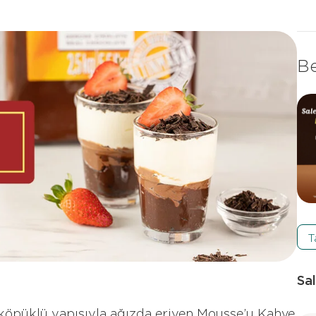
Be
T
Sal
 köpüklü yapısıyla ağızda eriyen Mousse’u Kahve