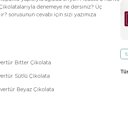
Çikolatalarıyla denemeye ne dersiniz? Üç
lır? sorusunun cevabı için sizi yazımıza
T
rtür Bitter Çikolata
Tü
rtür Sütlü Çikolata
vertür Beyaz Çikolata