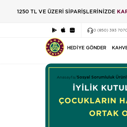
1250 TL VE ÜZERİ SİPARİŞLERİNİZDE
KA
0 (850) 393 707
HEDİYE GÖNDER
KAHV
Anasayfa
/
Sosyal Sorumluluk Ürünl